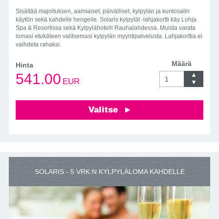
Sisältää majoituksen, aamiaiset, päivälliset, kylpylän ja kuntosalin
käytön sekä kahdelle hengelle. Solaris kylpylät -lahjakortti käy Lohja
Spa & Resortissa sekä Kylpylähotelli Rauhalahdessa. Muista varata
lomasi etukäteen valitsemasi kylpylän myyntipalvelusta. Lahjakorttia ei
vaihdeta rahaksi.
Määrä
Hinta
541.00
EUR
Valitse
SOLARIS - 5 VRK:N KYLPYLÄLOMA KAHDELLE